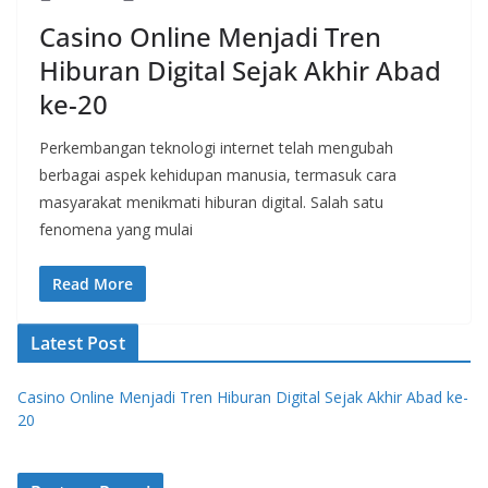
Casino Online Menjadi Tren
Hiburan Digital Sejak Akhir Abad
ke-20
Perkembangan teknologi internet telah mengubah
berbagai aspek kehidupan manusia, termasuk cara
masyarakat menikmati hiburan digital. Salah satu
fenomena yang mulai
Read More
Latest Post
Casino Online Menjadi Tren Hiburan Digital Sejak Akhir Abad ke-
20