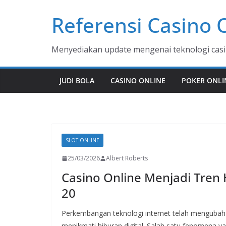
Skip
Referensi Casino 
to
content
Menyediakan update mengenai teknologi casin
JUDI BOLA
CASINO ONLINE
POKER ONLI
SLOT ONLINE
25/03/2026
Albert Roberts
Casino Online Menjadi Tren H
20
Perkembangan teknologi internet telah mengubah
menikmati hiburan digital. Salah satu fenomena y