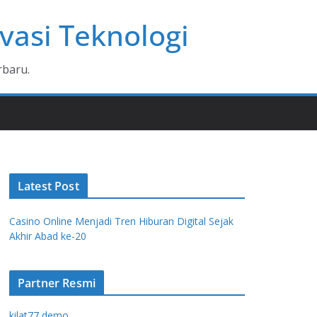
vasi Teknologi
rbaru.
Latest Post
Casino Online Menjadi Tren Hiburan Digital Sejak
Akhir Abad ke-20
Partner Resmi
kilat77 demo