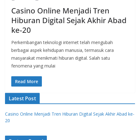
Casino Online Menjadi Tren
Hiburan Digital Sejak Akhir Abad
ke-20
Perkembangan teknologi internet telah mengubah
berbagai aspek kehidupan manusia, termasuk cara
masyarakat menikmati hiburan digital. Salah satu
fenomena yang mulai
Read More
Latest Post
Casino Online Menjadi Tren Hiburan Digital Sejak Akhir Abad ke-
20